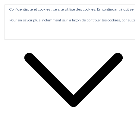
Aller
ACCUEIL
Confidentialité et cookies : ce site utilise des cookies. En continuant à utilise
au
Bilan de Compétences Gestalt Rezé
MES ACCOMPAGNEMENTS
SI J'OSAIS
Pour en savoir plus, notamment sur la façon de contrôler les cookies, consult
contenu