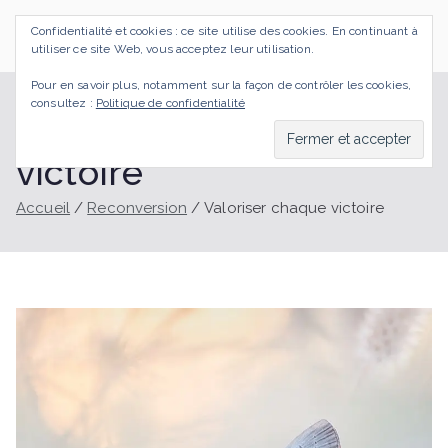
Aller
Confidentialité et cookies : ce site utilise des cookies. En continuant à
au
SI J'OSAIS
Bilan de Compétences Gestalt Rezé
utiliser ce site Web, vous acceptez leur utilisation.
contenu
Pour en savoir plus, notamment sur la façon de contrôler les cookies,
consultez :
Politique de confidentialité
Valoriser chaque
victoire
Accueil
Reconversion
Valoriser chaque victoire