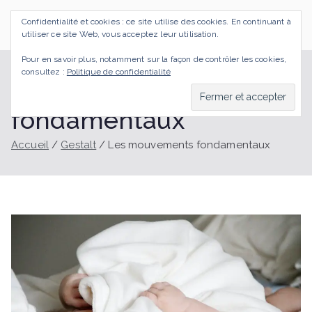
Aller
Confidentialité et cookies : ce site utilise des cookies. En continuant à
au
SI J'OSAIS
Bilan de Compétences Gestalt Rezé
utiliser ce site Web, vous acceptez leur utilisation.
contenu
Pour en savoir plus, notamment sur la façon de contrôler les cookies,
consultez :
Politique de confidentialité
Les mouvements
fondamentaux
Accueil
Gestalt
Les mouvements fondamentaux