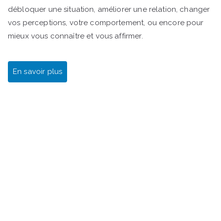
débloquer une situation, améliorer une relation, changer
vos perceptions, votre comportement, ou encore pour
mieux vous connaître et vous affirmer.
En savoir plus
Gestalt Bilan de compétences Rezé Nantes Sud SI
J'OSAIS Transition professionnelle Reconversion
professionnelle Changer de métier