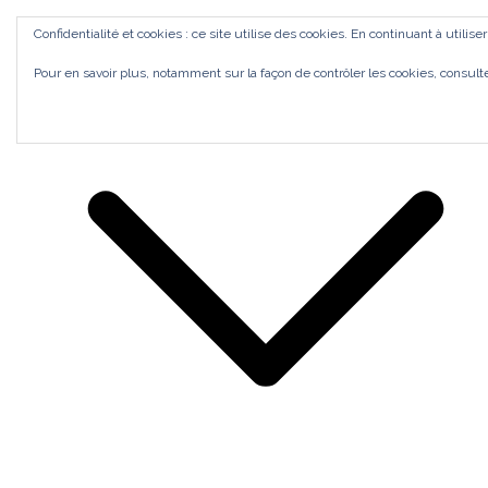
Aller
ACCUEIL
Confidentialité et cookies : ce site utilise des cookies. En continuant à utilise
au
Bilan de Compétences Gestalt Rezé
MES ACCOMPAGNEMENTS
SI J'OSAIS
Pour en savoir plus, notamment sur la façon de contrôler les cookies, consult
contenu