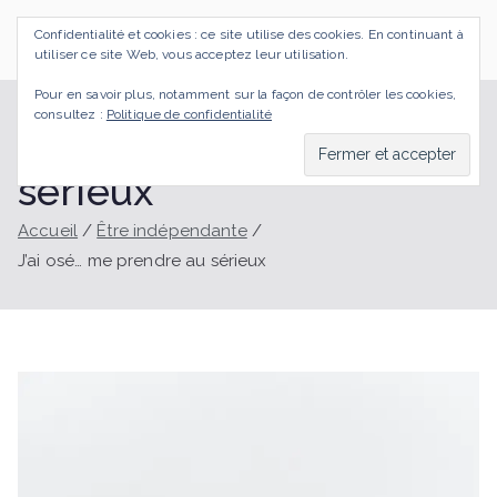
Aller
Confidentialité et cookies : ce site utilise des cookies. En continuant à
au
SI J'OSAIS
Bilan de Compétences Gestalt Rezé
utiliser ce site Web, vous acceptez leur utilisation.
contenu
Pour en savoir plus, notamment sur la façon de contrôler les cookies,
consultez :
Politique de confidentialité
J’ai osé… me prendre au
sérieux
Accueil
Être indépendante
J’ai osé… me prendre au sérieux