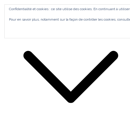
Aller
ACCUEIL
Confidentialité et cookies : ce site utilise des cookies. En continuant à utilise
au
Bilan de Compétences Gestalt Rezé
MES ACCOMPAGNEMENTS
SI J'OSAIS
Pour en savoir plus, notamment sur la façon de contrôler les cookies, consult
contenu