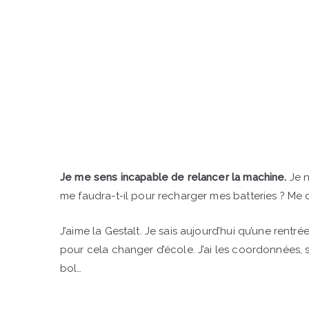
Je me sens incapable de relancer la machine.
Je n
me faudra-t-il pour recharger mes batteries ? Me d
J’aime la Gestalt. Je sais aujourd’hui qu’une rentr
pour cela changer d’école. J’ai les coordonnées, su
bol…