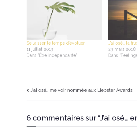
Se laisser le temps d’évoluer
J’ai osé… la fru
11 juillet 2019
29 mars 2018
Dans "Être indépendante"
Dans "Feeling
Navigation
J’ai osé… me voir nommée aux Liebster Awards
de
l’article
6 commentaires sur “
J’ai osé… 