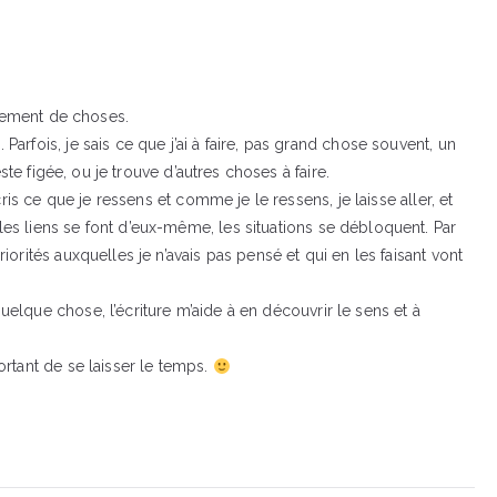
ellement de choses.
arfois, je sais ce que j’ai à faire, pas grand chose souvent, un
este figée, ou je trouve d’autres choses à faire.
cris ce que je ressens et comme je le ressens, je laisse aller, et
es liens se font d’eux-même, les situations se débloquent. Par
iorités auxquelles je n’avais pas pensé et qui en les faisant vont
elque chose, l’écriture m’aide à en découvrir le sens et à
ortant de se laisser le temps.