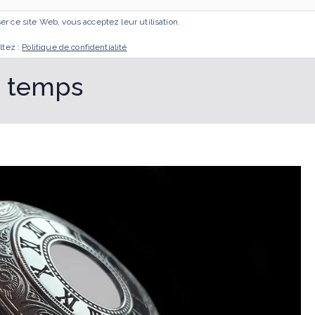
iser ce site Web, vous acceptez leur utilisation.
ACCUEIL
MES ACCOMPAGNEMENTS
GESTA
ltez :
Politique de confidentialité
au temps