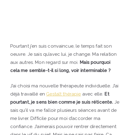
Pourtant j’en suis convaincue, le temps fait son
oeuvre. Je sais qu’avec lui, je change. Ma relation
aux autres. Mon regard sur moi.
Mais pourquoi
cela me semble-t-il si long, voir interminable ?
J’ai choisi ma nouvelle thérapeute individuelle. J’ai
déjà travaillé en
Gestalt thérapie
avec elle.
Et
pourtant, je sens bien comme je suis réticente.
Je
sais qu’il va me falloir plusieurs séances avant de
me livrer. Difficile pour moi d’accorder ma
confiance. J’aimerais pouvoir rentrer directement
dans le vif du sujet. Mais je ne sais pas faire. Ca