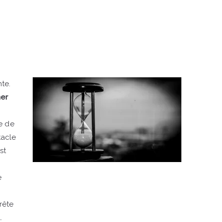
nte.
ner
e de
tacle
st
e
rête
e…