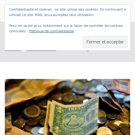
Aller
Confidentialité et cookies : ce site utilise des cookies. En continuant à
au
SI J'OSAIS
Bilan de Compétences Gestalt Rezé
utiliser ce site Web, vous acceptez leur utilisation.
contenu
Pour en savoir plus, notamment sur la façon de contrôler les cookies,
consultez :
Politique de confidentialité
J’ai osé… l’argent et moi
Accueil
Reconversion
J’ai osé… l’argent et moi