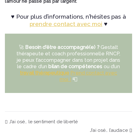
l’amour ne passe pas par l’argent
.
♥ Pour plus d’informations, n’hésites pas à
prendre contact avec moi
♥
🚀
Besoin d’être accompagné(e) ?
Gestalt
thérapeute et coach professionnelle RNCP,
je peux t’accompagner dans ton projet dans
le cadre d’un
bilan de compétences
ou d’un
travail thérapeutique
Prend contact avec
moi !
📮
Navigation
J’ai osé… le sentiment de liberté
J’ai osé… l’audace
de