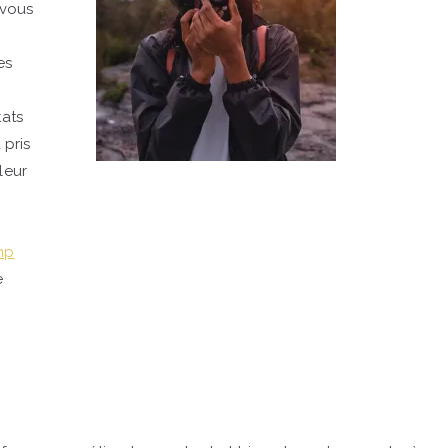
-vous
es
tats
 pris
leur
mp
e
n