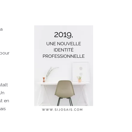
ma
 pour
talt
Un
st en
ais