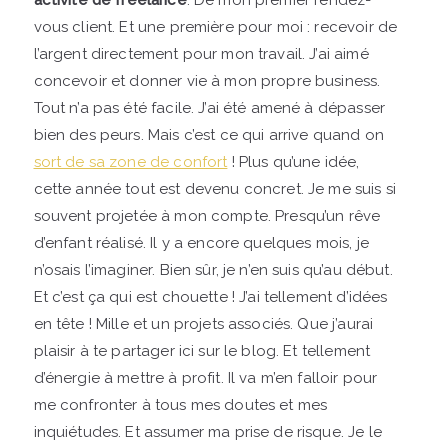
activité de freelance
. De mon premier rendez-
vous client. Et une première pour moi : recevoir de
l’argent directement pour mon travail. J’ai aimé
concevoir et donner vie à mon propre business.
Tout n’a pas été facile. J’ai été amené à dépasser
bien des peurs. Mais c’est ce qui arrive quand on
sort de sa zone de confort
! Plus qu’une idée,
cette année tout est devenu concret. Je me suis si
souvent projetée à mon compte. Presqu’un rêve
d’enfant réalisé. Il y a encore quelques mois, je
n’osais l’imaginer. Bien sûr, je n’en suis qu’au début.
Et c’est ça qui est chouette ! J’ai tellement d’idées
en tête ! Mille et un projets associés. Que j’aurai
plaisir à te partager ici sur le blog. Et tellement
d’énergie à mettre à profit. Il va m’en falloir pour
me confronter à tous mes doutes et mes
inquiétudes. Et assumer ma prise de risque. Je le