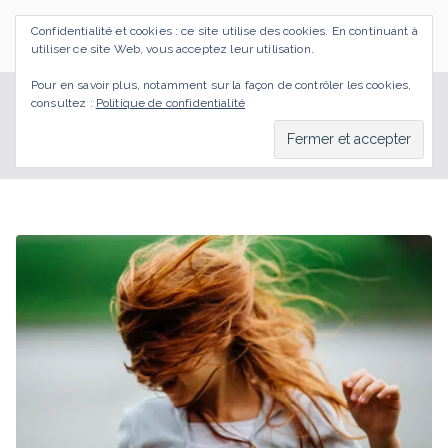
Aller
Confidentialité et cookies : ce site utilise des cookies. En continuant à
au
SI J'OSAIS
Bilan de Compétences Gestalt Rezé
utiliser ce site Web, vous acceptez leur utilisation.
contenu
Pour en savoir plus, notamment sur la façon de contrôler les cookies,
consultez :
Politique de confidentialité
sensibilité
Accueil
BLOG
sensibilité