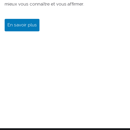
mieux vous connaître et vous affirmer.
En savoir plus
Gestalt Bilan de compétences Rezé Nantes Sud SI
J'OSAIS Transition professionnelle Reconversion
professionnelle Changer de métier