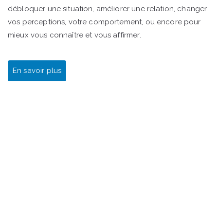
débloquer une situation, améliorer une relation, changer
vos perceptions, votre comportement, ou encore pour
mieux vous connaître et vous affirmer.
En savoir plus
Gestalt Bilan de compétences Rezé Nantes Sud SI
J'OSAIS Transition professionnelle Reconversion
professionnelle Changer de métier