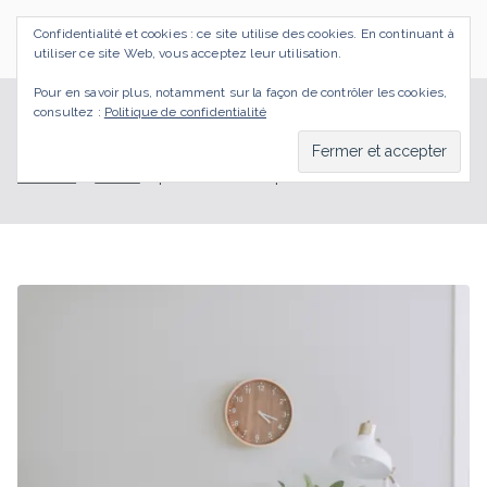
Aller
Confidentialité et cookies : ce site utilise des cookies. En continuant à
au
SI J'OSAIS
Bilan de Compétences Gestalt Rezé
utiliser ce site Web, vous acceptez leur utilisation.
contenu
Pour en savoir plus, notamment sur la façon de contrôler les cookies,
consultez :
Politique de confidentialité
prendre le temps
Accueil
BLOG
prendre le temps