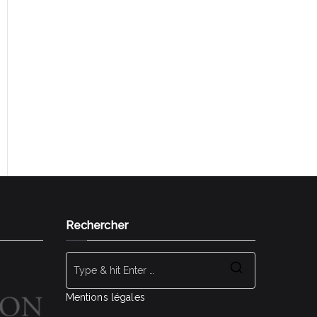
Gestalt Bilan de compétences Rezé Nantes
Sud SI J'OSAIS Transition professionnelle
Reconversion professionnelle Changer de
métier
Rechercher
Search
for:
Mentions légales