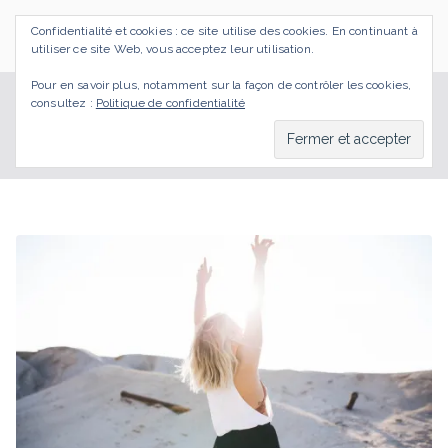
Aller
Confidentialité et cookies : ce site utilise des cookies. En continuant à
au
SI J'OSAIS
Bilan de Compétences Gestalt Rezé
utiliser ce site Web, vous acceptez leur utilisation.
contenu
Pour en savoir plus, notamment sur la façon de contrôler les cookies,
consultez :
Politique de confidentialité
espoir
Accueil
BLOG
espoir