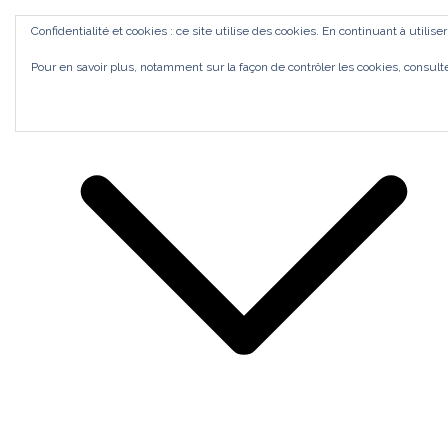
Aller
ACCUEIL
Confidentialité et cookies : ce site utilise des cookies. En continuant à utilise
au
Bilan de Compétences Gestalt Rezé
MES ACCOMPAGNEMENTS
SI J'OSAIS
Pour en savoir plus, notamment sur la façon de contrôler les cookies, consult
contenu