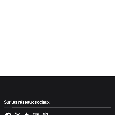
Gestalt Bilan de compétences Rezé Nantes Sud SI
J'OSAIS Transition professionnelle Reconversion
professionnelle Changer de métier
Sur les réseaux sociaux
Facebook
X
Tumblr
Instagram
Pinterest