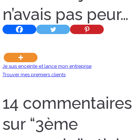
n’avais pas peur…
Navigation
Je suis enceinte et lance mon entreprise
Trouver mes premiers clients
de
14 commentaires
l’article
sur “
3ème