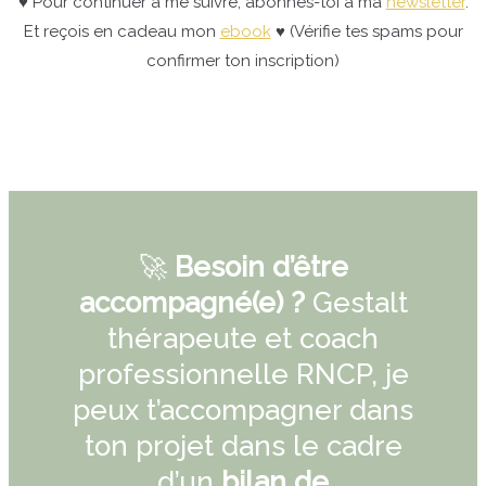
♥ Pour continuer à me suivre, abonnes-toi à ma
newsletter
.
Et reçois en cadeau mon
ebook
♥ (Vérifie tes spams pour
confirmer ton inscription)
🚀
Besoin d’être
accompagné(e) ?
Gestalt
thérapeute et coach
professionnelle RNCP, je
peux t’accompagner dans
ton projet dans le cadre
d’un
bilan de