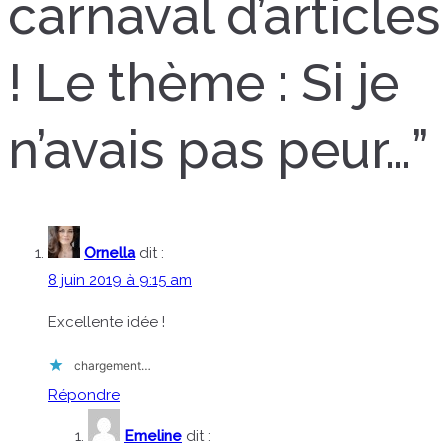
carnaval d’articles
! Le thème : Si je
n’avais pas peur…
”
Ornella
dit :
8 juin 2019 à 9:15 am
Excellente idée !
chargement…
Répondre
Emeline
dit :