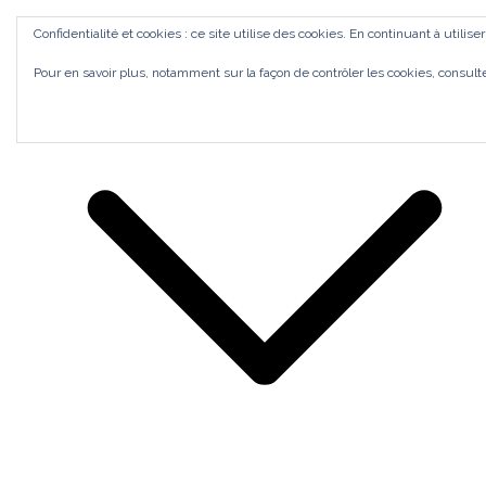
Aller
ACCUEIL
Confidentialité et cookies : ce site utilise des cookies. En continuant à utilise
au
Bilan de Compétences Gestalt Rezé
MES ACCOMPAGNEMENTS
SI J'OSAIS
Pour en savoir plus, notamment sur la façon de contrôler les cookies, consult
contenu