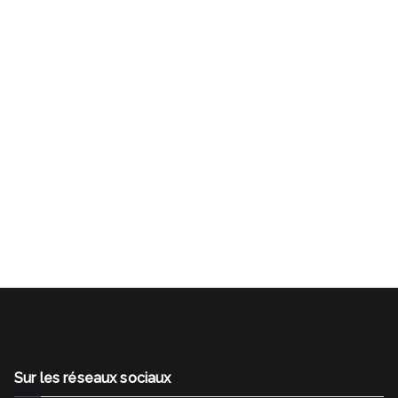
Gestalt Bilan de compétences Rezé Nantes Sud SI
J'OSAIS Transition professionnelle Reconversion
professionnelle Changer de métier
Sur les réseaux sociaux