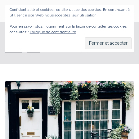
Aller
Confidentialité et cookies : ce site utilise des cookies. En continuant à
au
SI J'OSAIS
Bilan de Compétences Gestalt Rezé
utiliser ce site Web, vous acceptez leur utilisation.
contenu
Pour en savoir plus, notamment sur la façon de contrôler les cookies,
consultez :
Politique de confidentialité
se ressourcer
Accueil
BLOG
se ressourcer