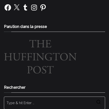
Facebook
X
Tumblr
Instagram
Pinterest
Parution dans la presse
Rechercher
Se