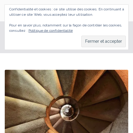
Aller
Confidentialité et cookies : ce site utilise des cookies. En continuant à
au
SI J'OSAIS
Bilan de Compétences Gestalt Rezé
utiliser ce site Web, vous acceptez leur utilisation.
contenu
Pour en savoir plus, notamment sur la façon de contrôler les cookies,
consultez :
Politique de confidentialité
se juger
Accueil
BLOG
se juger