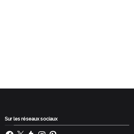
Gestalt Bilan de compétences Rezé Nantes Sud SI
J'OSAIS Transition professionnelle Reconversion
professionnelle Changer de métier
Sur les réseaux sociaux
Facebook
X
Tumblr
Instagram
Pinterest