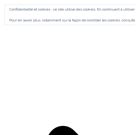
Aller
ACCUEIL
Confidentialité et cookies : ce site utilise des cookies. En continuant à utilise
au
Bilan de Compétences Gestalt Rezé
MES ACCOMPAGNEMENTS
SI J'OSAIS
Pour en savoir plus, notamment sur la façon de contrôler les cookies, consult
contenu