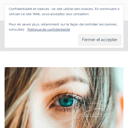
Aller
Confidentialité et cookies : ce site utilise des cookies. En continuant à
au
SI J'OSAIS
Bilan de Compétences Gestalt Rezé
utiliser ce site Web, vous acceptez leur utilisation.
contenu
Pour en savoir plus, notamment sur la façon de contrôler les cookies,
consultez :
Politique de confidentialité
résister
Accueil
BLOG
résister