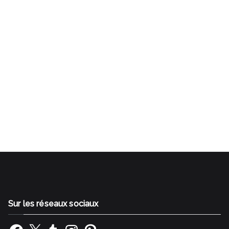
Gestalt Bilan de compétences Rezé Nantes Sud SI
J'OSAIS Transition professionnelle Reconversion
professionnelle Changer de métier
Sur les réseaux sociaux
Facebook
X
Tumblr
Instagram
Pinterest