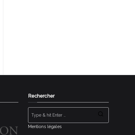
Gestalt Bilan de compétences Rezé Nantes
Sud SI J'OSAIS Transition professionnelle
Reconversion professionnelle Changer de
métier
Rechercher
Search
for:
Mentions légales