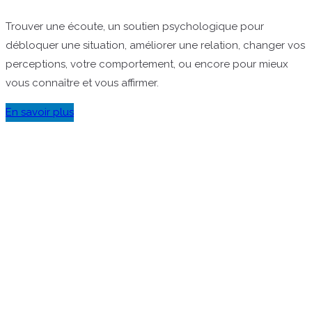
Trouver une écoute, un soutien psychologique pour
débloquer une situation, améliorer une relation, changer vos
perceptions, votre comportement, ou encore pour mieux
vous connaître et vous affirmer.
En savoir plus
Gestalt Bilan de compétences Rezé Nantes Sud SI J'OSAIS
Transition professionnelle Reconversion professionnelle
Changer de métier
Sur les réseaux