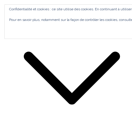
Aller
ACCUEIL
Confidentialité et cookies : ce site utilise des cookies. En continuant à utilise
au
Bilan de Compétences Gestalt Rezé
MES ACCOMPAGNEMENTS
SI J'OSAIS
Pour en savoir plus, notamment sur la façon de contrôler les cookies, consult
contenu