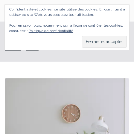
Aller
Confidentialité et cookies : ce site utilise des cookies. En continuant à
au
SI J'OSAIS
Bilan de Compétences Gestalt Rezé
utiliser ce site Web, vous acceptez leur utilisation.
contenu
Pour en savoir plus, notamment sur la façon de contrôler les cookies,
consultez :
Politique de confidentialité
pleine conscience
Accueil
BLOG
pleine conscience