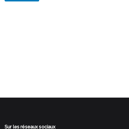
Gestalt Bilan de compétences Rezé Nantes Sud SI
J'OSAIS Transition professionnelle Reconversion
professionnelle Changer de métier
Sur les réseaux sociaux