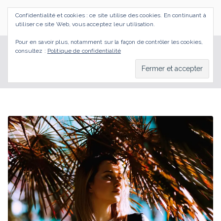
Aller
Confidentialité et cookies : ce site utilise des cookies. En continuant à
au
SI J'OSAIS
Bilan de Compétences Gestalt Rezé
utiliser ce site Web, vous acceptez leur utilisation.
contenu
Pour en savoir plus, notamment sur la façon de contrôler les cookies,
consultez :
Politique de confidentialité
mourir
Accueil
BLOG
mourir