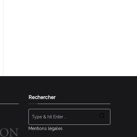
Gestalt Bilan de compétences Rezé Nantes
Sud SI J'OSAIS Transition professionnelle
Reconversion professionnelle Changer de
métier
Rechercher
Search
for:
Mentions légales