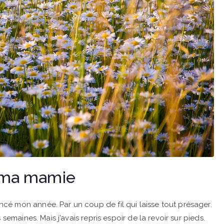
e ma mamie
é mon année. Par un coup de fil qui laisse tout présager.
semaines. Mais j’avais repris espoir de la revoir sur pieds.