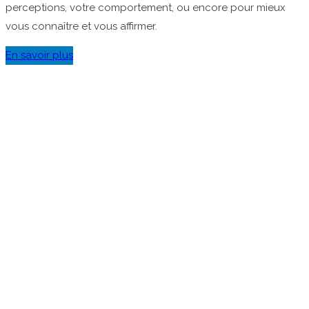
perceptions, votre comportement, ou encore pour mieux
vous connaître et vous affirmer.
En savoir plus
Gestalt Bilan de compétences Rezé Nantes Sud SI J'OSAIS
Transition professionnelle Reconversion professionnelle
Changer de métier
Sur les réseaux
sociaux