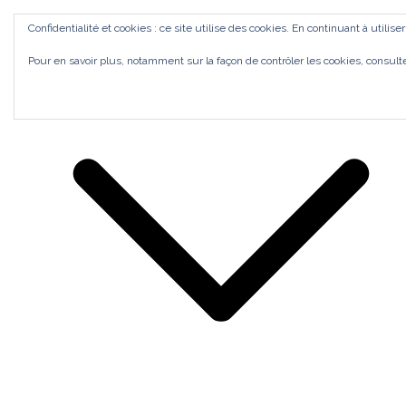
Aller
ACCUEIL
Confidentialité et cookies : ce site utilise des cookies. En continuant à utilise
au
Bilan de Compétences Gestalt Rezé
MES ACCOMPAGNEMENTS
SI J'OSAIS
Pour en savoir plus, notamment sur la façon de contrôler les cookies, consult
contenu