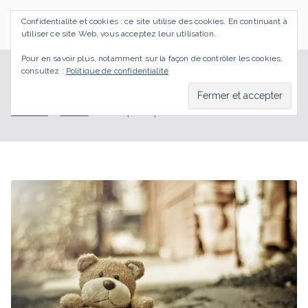
Aller
Confidentialité et cookies : ce site utilise des cookies. En continuant à
au
SI J'OSAIS
Bilan de Compétences Gestalt Rezé
utiliser ce site Web, vous acceptez leur utilisation.
contenu
Pour en savoir plus, notamment sur la façon de contrôler les cookies,
consultez :
Politique de confidentialité
clefs pour positiver
Accueil
BLOG
clefs pour positiver