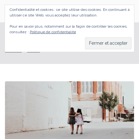
Aller
Confidentialité et cookies : ce site utilise des cookies. En continuant à
au
SI J'OSAIS
Bilan de Compétences Gestalt Rezé
utiliser ce site Web, vous acceptez leur utilisation.
contenu
Pour en savoir plus, notamment sur la façon de contrôler les cookies,
consultez :
Politique de confidentialité
bienveillance
Accueil
BLOG
bienveillance