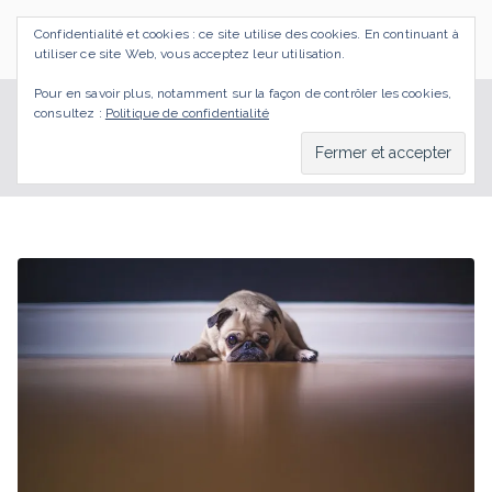
Aller
Confidentialité et cookies : ce site utilise des cookies. En continuant à
au
SI J'OSAIS
Bilan de Compétences Gestalt Rezé
utiliser ce site Web, vous acceptez leur utilisation.
contenu
Pour en savoir plus, notamment sur la façon de contrôler les cookies,
consultez :
Politique de confidentialité
attendre
Accueil
BLOG
attendre