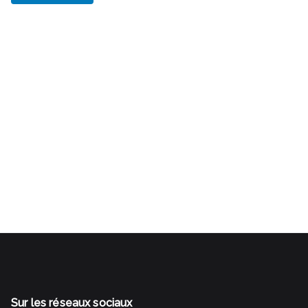
Gestalt Bilan de compétences Rezé Nantes Sud SI
J'OSAIS Transition professionnelle Reconversion
professionnelle Changer de métier
Sur les réseaux sociaux